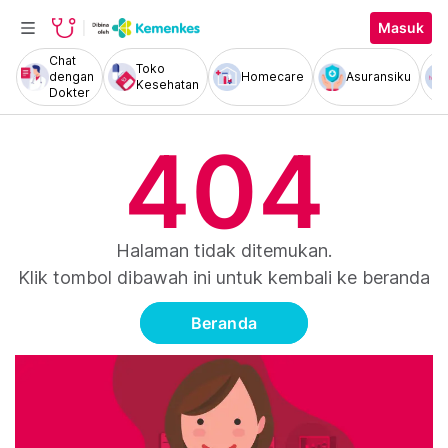
Masuk
Chat
Toko
dengan
Homecare
Asuransiku
Kesehatan
Dokter
404
Halaman tidak ditemukan.
Klik tombol dibawah ini untuk kembali ke beranda
Beranda