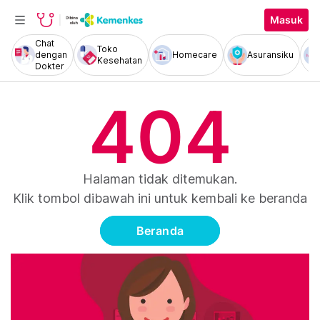
Masuk
Chat
Toko
dengan
Homecare
Asuransiku
Kesehatan
Dokter
404
Halaman tidak ditemukan.
Klik tombol dibawah ini untuk kembali ke beranda
Beranda