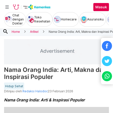
Masuk
Chat
Toko
dengan
Homecare
Asuransiku
Kesehatan
Dokter
search
Home
Artikel
Nama Orang India: Arti, Makna dan Inspirasi P
Nama Orang India: Arti, Makna dan
Inspirasi Populer
Hidup Sehat
Ditinjau oleh
Redaksi Halodoc
23 Februari 2026
Nama Orang India: Arti & Inspirasi Populer