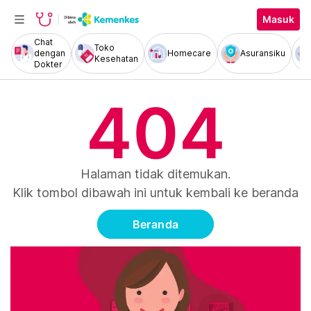
Masuk
Chat
Toko
dengan
Homecare
Asuransiku
Kesehatan
Dokter
404
Halaman tidak ditemukan.
Klik tombol dibawah ini untuk kembali ke beranda
Beranda