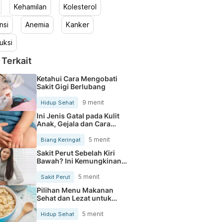
Kehamilan
Kolesterol
nsi
Anemia
Kanker
uksi
 Terkait
Ketahui Cara Mengobati
Sakit Gigi Berlubang
9 menit
Hidup Sehat
Ini Jenis Gatal pada Kulit
Anak, Gejala dan Cara
Mengobatinya
5 menit
Biang Keringat
Sakit Perut Sebelah Kiri
Bawah? Ini Kemungkinan
Penyebabnya
5 menit
Sakit Perut
Pilihan Menu Makanan
Sehat dan Lezat untuk
Mengurangi Kolesterol
5 menit
Hidup Sehat