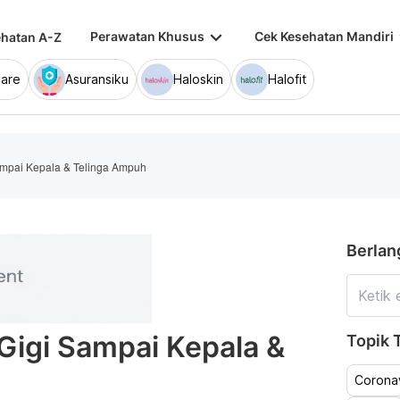
keyboard_arrow_down
keybo
Perawatan Khusus
Cek Kesehatan Mandiri
hatan A-Z
are
Asuransiku
Haloskin
Halofit
Sampai Kepala & Telinga Ampuh
Berlan
 Gigi Sampai Kepala &
Topik T
Coronav