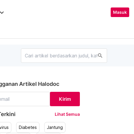
ard_arrow_down
Masuk
search
gganan Artikel Halodoc
Kirim
erkini
Lihat Semua
irus
Diabetes
Jantung