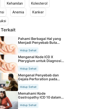
Kehamilan
Kolesterol
nsi
Anemia
Kanker
uksi
 Terkait
Pahami Berbagai Hal yang
Menjadi Penyebab Buta
Warna
Hidup Sehat
Mengenal Kode ICD X
Pterygium untuk Diagnosis
Mata
Hidup Sehat
Mengenal Penyebab dan
Gejala Perforation pada
Tubuh
Hidup Sehat
Memahami Kode
Gastropathy ICD 10 dalam
Rekam Medis Pasien
Hidup Sehat