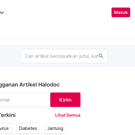
ard_arrow_down
Masuk
search
gganan Artikel Halodoc
Kirim
erkini
Lihat Semua
irus
Diabetes
Jantung