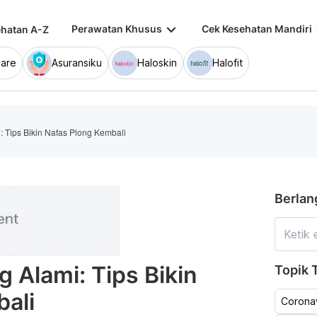
keyboard_arrow_down
keybo
Perawatan Khusus
Cek Kesehatan Mandiri
hatan A-Z
are
Asuransiku
Haloskin
Halofit
 Tips Bikin Nafas Plong Kembali
Berlan
 Alami: Tips Bikin
Topik T
ali
Coronav