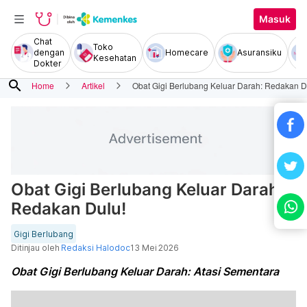
Masuk
Chat
Toko
dengan
Homecare
Asuransiku
Kesehatan
Dokter
search
Home
Artikel
Obat Gigi Berlubang Keluar Darah: Redakan D
Obat Gigi Berlubang Keluar Darah:
Redakan Dulu!
Gigi Berlubang
Ditinjau oleh
Redaksi Halodoc
13 Mei 2026
Obat Gigi Berlubang Keluar Darah: Atasi Sementara