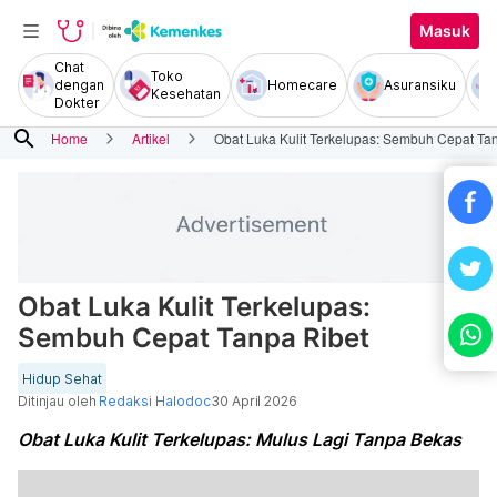
Masuk
Chat
Toko
dengan
Homecare
Asuransiku
Kesehatan
Dokter
search
Home
Artikel
Obat Luka Kulit Terkelupas: Sembuh Cepat Ta
Obat Luka Kulit Terkelupas:
Sembuh Cepat Tanpa Ribet
Hidup Sehat
Ditinjau oleh
Redaksi Halodoc
30 April 2026
Obat Luka Kulit Terkelupas: Mulus Lagi Tanpa Bekas