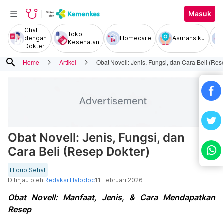
Masuk
Chat
Toko
dengan
Homecare
Asuransiku
Kesehatan
Dokter
search
Home
Artikel
Obat Novell: Jenis, Fungsi, dan Cara Beli (Res
Obat Novell: Jenis, Fungsi, dan
Cara Beli (Resep Dokter)
Hidup Sehat
Ditinjau oleh
Redaksi Halodoc
11 Februari 2026
Obat Novell: Manfaat, Jenis, & Cara Mendapatkan
Resep