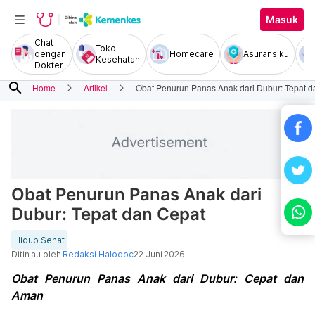
Masuk
Chat
Toko
dengan
Homecare
Asuransiku
Kesehatan
Dokter
search
Home
Artikel
Obat Penurun Panas Anak dari Dubur: Tepat d
Obat Penurun Panas Anak dari
Dubur: Tepat dan Cepat
Hidup Sehat
Ditinjau oleh
Redaksi Halodoc
22 Juni 2026
Obat Penurun Panas Anak dari Dubur: Cepat dan
Aman