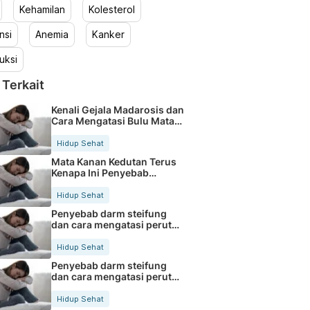
Kehamilan
Kolesterol
nsi
Anemia
Kanker
uksi
 Terkait
Kenali Gejala Madarosis dan
Cara Mengatasi Bulu Mata
Rontok
Hidup Sehat
Mata Kanan Kedutan Terus
Kenapa Ini Penyebab
Medisnya
Hidup Sehat
Penyebab darm steifung
dan cara mengatasi perut
kaku secara alami
Hidup Sehat
Penyebab darm steifung
dan cara mengatasi perut
kaku secara alami
Hidup Sehat