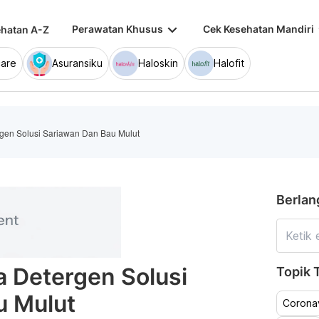
keyboard_arrow_down
keybo
Perawatan Khusus
Cek Kesehatan Mandiri
hatan A-Z
are
Asuransiku
Haloskin
Halofit
gen Solusi Sariawan Dan Bau Mulut
Berlan
 Detergen Solusi
Topik T
u Mulut
Coronav