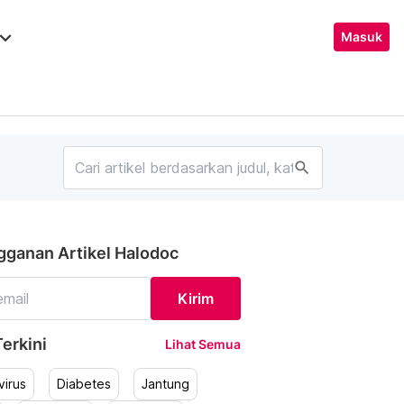
ard_arrow_down
Masuk
search
gganan Artikel Halodoc
Kirim
erkini
Lihat Semua
irus
Diabetes
Jantung