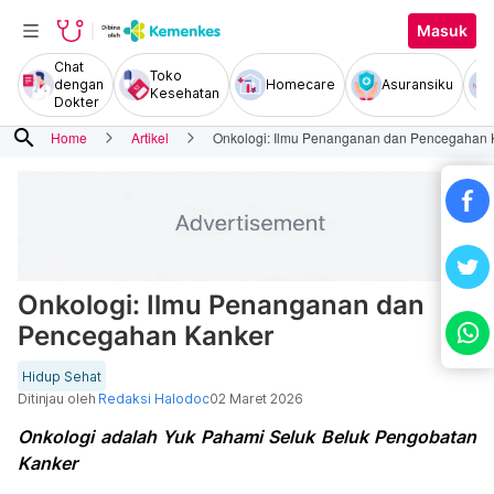
Masuk
Chat
Toko
dengan
Homecare
Asuransiku
Kesehatan
Dokter
search
Home
Artikel
Onkologi: Ilmu Penanganan dan Pencegahan 
Onkologi: Ilmu Penanganan dan
Pencegahan Kanker
Hidup Sehat
Ditinjau oleh
Redaksi Halodoc
02 Maret 2026
Onkologi adalah Yuk Pahami Seluk Beluk Pengobatan
Kanker