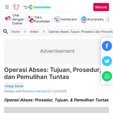
Masuk
Chat
Toko
dengan
Homecare
Asuransiku
Kesehatan
Dokter
search
Home
Artikel
Operasi Abses: Tujuan, Prosedur, dan Pemulih
Operasi Abses: Tujuan, Prosedur,
dan Pemulihan Tuntas
Hidup Sehat
Ditinjau oleh
Redaksi Halodoc
23 Juni 2026
Operasi Abses: Prosedur, Tujuan, & Pemulihan Tuntas