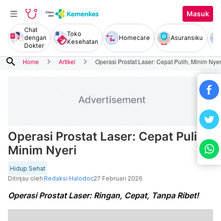
Masuk
Chat
Toko
dengan
Homecare
Asuransiku
Kesehatan
Dokter
search
Home
Artikel
Operasi Prostat Laser: Cepat Pulih, Minim Nyer
Operasi Prostat Laser: Cepat Pulih,
Minim Nyeri
Hidup Sehat
Ditinjau oleh
Redaksi Halodoc
27 Februari 2026
Operasi Prostat Laser: Ringan, Cepat, Tanpa Ribet!