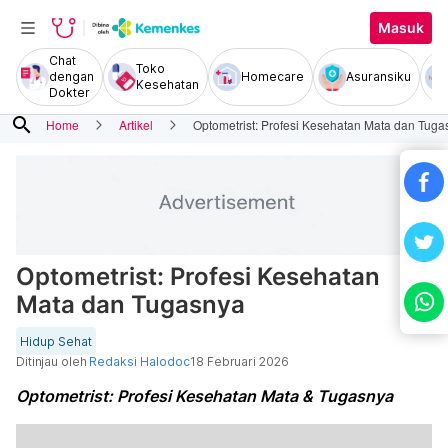
Masuk
Chat
Toko
dengan
Homecare
Asuransiku
Kesehatan
Dokter
search
Home
Artikel
Optometrist: Profesi Kesehatan Mata dan Tuga
Optometrist: Profesi Kesehatan
Mata dan Tugasnya
Hidup Sehat
Ditinjau oleh
Redaksi Halodoc
18 Februari 2026
Optometrist: Profesi Kesehatan Mata & Tugasnya