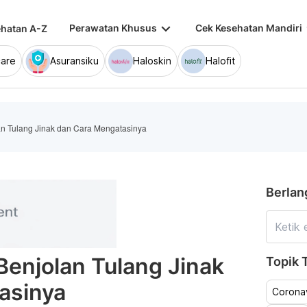
keyboard_arrow_down
keybo
Perawatan Khusus
Cek Kesehatan Mandiri
hatan A-Z
are
Asuransiku
Haloskin
Halofit
an Tulang Jinak dan Cara Mengatasinya
Berlan
Benjolan Tulang Jinak
Topik T
asinya
Coronav