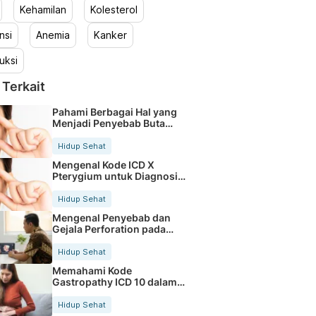
Kehamilan
Kolesterol
nsi
Anemia
Kanker
uksi
 Terkait
Pahami Berbagai Hal yang
Menjadi Penyebab Buta
Warna
Hidup Sehat
Mengenal Kode ICD X
Pterygium untuk Diagnosis
Mata
Hidup Sehat
Mengenal Penyebab dan
Gejala Perforation pada
Tubuh
Hidup Sehat
Memahami Kode
Gastropathy ICD 10 dalam
Rekam Medis Pasien
Hidup Sehat