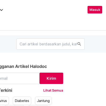
ard_arrow_down
Masuk
search
gganan Artikel Halodoc
Kirim
erkini
Lihat Semua
irus
Diabetes
Jantung