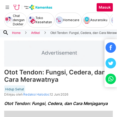
Masuk
Chat
Toko
dengan
Homecare
Asuransiku
Kesehatan
Dokter
search
Home
Artikel
Otot Tendon: Fungsi, Cedera, dan Cara Meraw
Otot Tendon: Fungsi, Cedera, dan
Cara Merawatnya
Hidup Sehat
Ditinjau oleh
Redaksi Halodoc
12 Juni 2026
Otot Tendon: Fungsi, Cedera, dan Cara Menjaganya