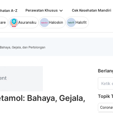
keyboard_arrow_down
keybo
Perawatan Khusus
Cek Kesehatan Mandiri
hatan A-Z
are
Asuransiku
Haloskin
Halofit
Bahaya, Gejala, dan Pertolongan
Berlan
tamol: Bahaya, Gejala,
Topik T
Coronav