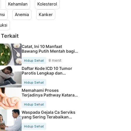
Kehamilan
Kolesterol
nsi
Anemia
Kanker
uksi
 Terkait
Catat, Ini 10 Manfaat
Bawang Putih Mentah bagi
Tubuh
8 menit
Hidup Sehat
Daftar Kode ICD 10 Tumor
Parotis Lengkap dan
Terbaru
Hidup Sehat
Memahami Proses
Terjadinya Pathway Katarak
Secara Jelas
Hidup Sehat
Waspada Gejala Ca Serviks
yang Sering Terabaikan
Sejak Dini
Hidup Sehat