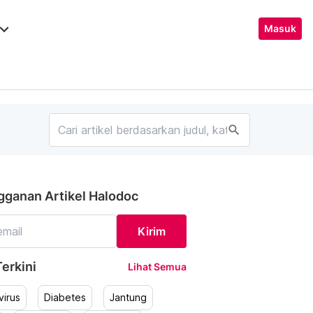
ard_arrow_down
Masuk
search
gganan Artikel Halodoc
Kirim
erkini
Lihat Semua
irus
Diabetes
Jantung