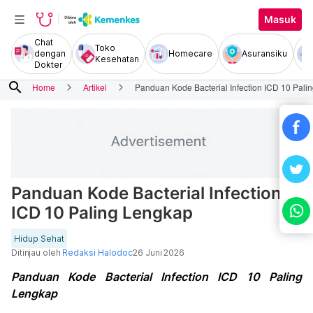
Masuk
Chat
Toko
dengan
Homecare
Asuransiku
Kesehatan
Dokter
search
Home
Artikel
Panduan Kode Bacterial Infection ICD 10 Pali
Panduan Kode Bacterial Infection
ICD 10 Paling Lengkap
Hidup Sehat
Ditinjau oleh
Redaksi Halodoc
26 Juni 2026
Panduan Kode Bacterial Infection ICD 10 Paling
Lengkap