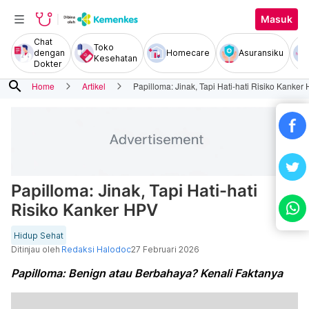
Masuk
Chat
Toko
dengan
Homecare
Asuransiku
Kesehatan
Dokter
search
Home
Artikel
Papilloma: Jinak, Tapi Hati-hati Risiko Kanker
Papilloma: Jinak, Tapi Hati-hati
Risiko Kanker HPV
Hidup Sehat
Ditinjau oleh
Redaksi Halodoc
27 Februari 2026
Papilloma: Benign atau Berbahaya? Kenali Faktanya