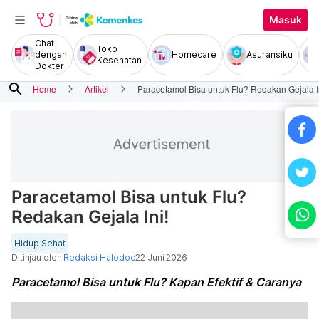
Masuk
Chat
Toko
dengan
Homecare
Asuransiku
Kesehatan
Dokter
search
Home
Artikel
Paracetamol Bisa untuk Flu? Redakan Gejala I
Paracetamol Bisa untuk Flu?
Redakan Gejala Ini!
Hidup Sehat
Ditinjau oleh
Redaksi Halodoc
22 Juni 2026
Paracetamol Bisa untuk Flu? Kapan Efektif & Caranya