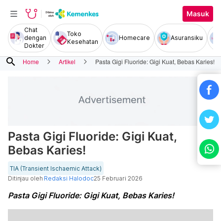
Masuk
Chat
Toko
dengan
Homecare
Asuransiku
Kesehatan
Dokter
search
Home
Artikel
Pasta Gigi Fluoride: Gigi Kuat, Bebas Karies!
Pasta Gigi Fluoride: Gigi Kuat,
Bebas Karies!
TIA (Transient Ischaemic Attack)
Ditinjau oleh
Redaksi Halodoc
25 Februari 2026
Pasta Gigi Fluoride: Gigi Kuat, Bebas Karies!