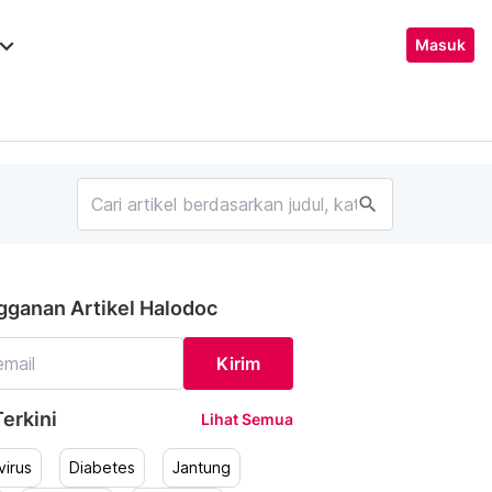
ard_arrow_down
Masuk
search
gganan Artikel Halodoc
Kirim
erkini
Lihat Semua
irus
Diabetes
Jantung