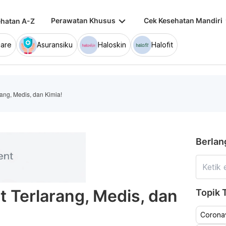
keyboard_arrow_down
keybo
Perawatan Khusus
Cek Kesehatan Mandiri
hatan A-Z
are
Asuransiku
Haloskin
Halofit
rang, Medis, dan Kimia!
Berlan
t Terlarang, Medis, dan
Topik T
Coronav