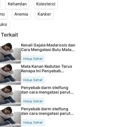
Kehamilan
Kolesterol
nsi
Anemia
Kanker
uksi
 Terkait
Kenali Gejala Madarosis dan
Cara Mengatasi Bulu Mata
Rontok
Hidup Sehat
Mata Kanan Kedutan Terus
Kenapa Ini Penyebab
Medisnya
Hidup Sehat
Penyebab darm steifung
dan cara mengatasi perut
kaku secara alami
Hidup Sehat
Penyebab darm steifung
dan cara mengatasi perut
kaku secara alami
Hidup Sehat