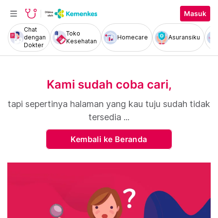
Masuk
Chat
Toko
dengan
Homecare
Asuransiku
Kesehatan
Dokter
Kami sudah coba cari,
tapi sepertinya halaman yang kau tuju sudah tidak
tersedia ...
Kembali ke Beranda