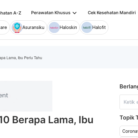
keyboard_arrow_down
keybo
Perawatan Khusus
Cek Kesehatan Mandiri
hatan A-Z
are
Asuransiku
Haloskin
Halofit
pa Lama, Ibu Perlu Tahu
Berlan
10 Berapa Lama, Ibu
Topik T
Coronav