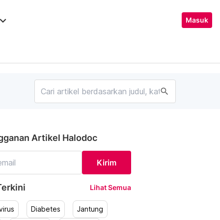
ard_arrow_down
Masuk
search
gganan Artikel Halodoc
Kirim
erkini
Lihat Semua
irus
Diabetes
Jantung