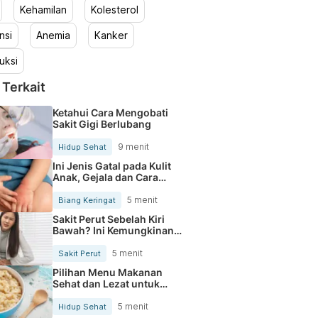
Kehamilan
Kolesterol
nsi
Anemia
Kanker
uksi
 Terkait
Ketahui Cara Mengobati
Sakit Gigi Berlubang
9 menit
Hidup Sehat
Ini Jenis Gatal pada Kulit
Anak, Gejala dan Cara
Mengobatinya
5 menit
Biang Keringat
Sakit Perut Sebelah Kiri
Bawah? Ini Kemungkinan
Penyebabnya
5 menit
Sakit Perut
Pilihan Menu Makanan
Sehat dan Lezat untuk
Mengurangi Kolesterol
5 menit
Hidup Sehat