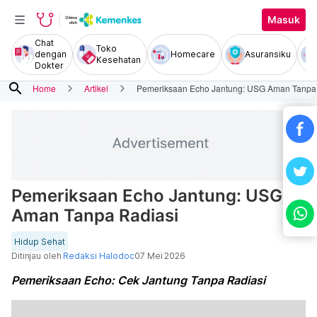
Masuk
Chat
Toko
dengan
Homecare
Asuransiku
Kesehatan
Dokter
search
Home
Artikel
Pemeriksaan Echo Jantung: USG Aman Tanpa
Pemeriksaan Echo Jantung: USG
Aman Tanpa Radiasi
Hidup Sehat
Ditinjau oleh
Redaksi Halodoc
07 Mei 2026
Pemeriksaan Echo: Cek Jantung Tanpa Radiasi