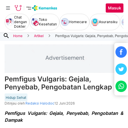
Masuk
Chat
Toko
dengan
Homecare
Asuransiku
Kesehatan
Dokter
search
Home
Artikel
Pemfigus Vulgaris: Gejala, Penyebab, Pengo
Pemfigus Vulgaris: Gejala,
Penyebab, Pengobatan Lengkap
Hidup Sehat
Ditinjau oleh
Redaksi Halodoc
12 Juni 2026
Pemfigus Vulgaris: Gejala, Penyebab, Pengobatan &
Dampak