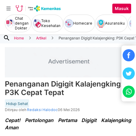
Masuk
Chat
Toko
dengan
Homecare
Asuransiku
Kesehatan
Dokter
search
Home
Artikel
Penanganan Digigit Kalajengking: P3K Cepat 
Penanganan Digigit Kalajengking:
P3K Cepat Tepat
Hidup Sehat
Ditinjau oleh
Redaksi Halodoc
06 Mei 2026
Cepat! Pertolongan Pertama Digigit Kalajengking
Aman