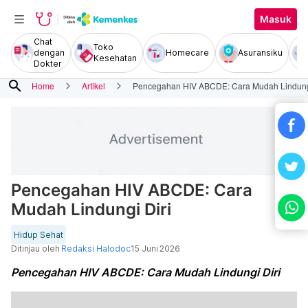
Masuk
Chat
Toko
dengan
Homecare
Asuransiku
Kesehatan
Dokter
search
Home
Artikel
Pencegahan HIV ABCDE: Cara Mudah Lindungi
Pencegahan HIV ABCDE: Cara
Mudah Lindungi Diri
Hidup Sehat
Ditinjau oleh
Redaksi Halodoc
15 Juni 2026
Pencegahan HIV ABCDE: Cara Mudah Lindungi Diri