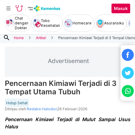
Masuk
Chat
Toko
dengan
Homecare
Asuransiku
Kesehatan
Dokter
search
Home
Artikel
Pencernaan Kimiawi Terjadi di 3 Tempat Utam
Pencernaan Kimiawi Terjadi di 3
Tempat Utama Tubuh
Hidup Sehat
Ditinjau oleh
Redaksi Halodoc
26 Februari 2026
Pencernaan Kimiawi Terjadi di Mulut Sampai Usus
Halus