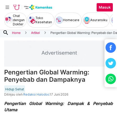
Masuk
Chat
Toko
dengan
Homecare
Asuransiku
Kesehatan
Dokter
search
Home
Artikel
Pengertian Global Warming: Penyebab dan 
Pengertian Global Warming:
Penyebab dan Dampaknya
Hidup Sehat
Ditinjau oleh
Redaksi Halodoc
17 Juni 2026
Pengertian Global Warming: Dampak & Penyebab
Utama