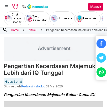
Masuk
Chat
Toko
dengan
Homecare
Asuransiku
Kesehatan
Dokter
search
Home
Artikel
Pengertian Kecerdasan Majemuk Lebih dari IQ
Pengertian Kecerdasan Majemuk
Lebih dari IQ Tunggal
Hidup Sehat
Ditinjau oleh
Redaksi Halodoc
08 Mei 2026
Pengertian Kecerdasan Majemuk: Bukan Cuma IQ!