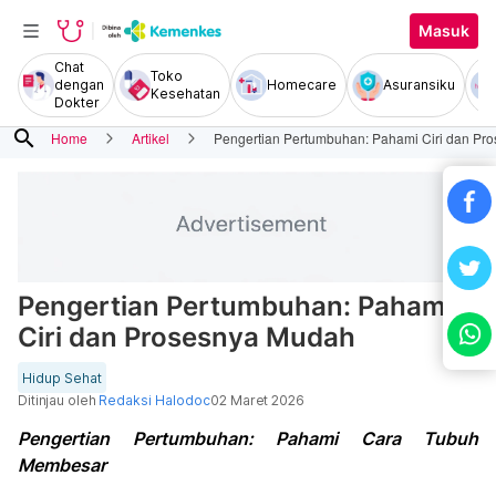
Masuk
Chat
Toko
dengan
Homecare
Asuransiku
Kesehatan
Dokter
search
Home
Artikel
Pengertian Pertumbuhan: Pahami Ciri dan Pr
Pengertian Pertumbuhan: Pahami
Ciri dan Prosesnya Mudah
Hidup Sehat
Ditinjau oleh
Redaksi Halodoc
02 Maret 2026
Pengertian Pertumbuhan: Pahami Cara Tubuh
Membesar