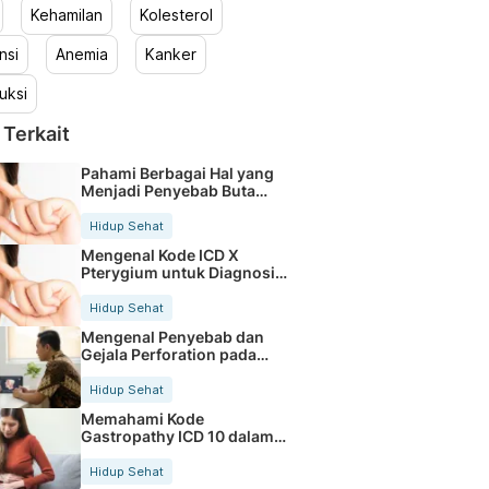
Kehamilan
Kolesterol
nsi
Anemia
Kanker
uksi
 Terkait
Pahami Berbagai Hal yang
Menjadi Penyebab Buta
Warna
Hidup Sehat
Mengenal Kode ICD X
Pterygium untuk Diagnosis
Mata
Hidup Sehat
Mengenal Penyebab dan
Gejala Perforation pada
Tubuh
Hidup Sehat
Memahami Kode
Gastropathy ICD 10 dalam
Rekam Medis Pasien
Hidup Sehat