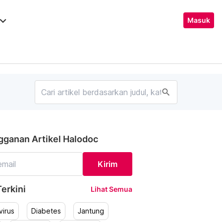
ard_arrow_down
Masuk
search
gganan Artikel Halodoc
Kirim
erkini
Lihat Semua
irus
Diabetes
Jantung