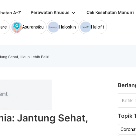
keyboard_arrow_down
keybo
Perawatan Khusus
Cek Kesehatan Mandiri
hatan A-Z
are
Asuransiku
Haloskin
Halofit
tung Sehat, Hidup Lebih Baik!
Berlan
ia: Jantung Sehat,
Topik T
Coronav