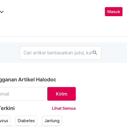
ard_arrow_down
Masuk
search
gganan Artikel Halodoc
Kirim
erkini
Lihat Semua
irus
Diabetes
Jantung