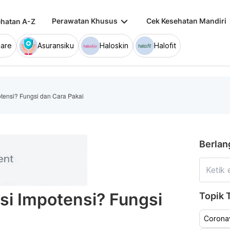
keyboard_arrow_down
keybo
Perawatan Khusus
Cek Kesehatan Mandiri
hatan A-Z
are
Asuransiku
Haloskin
Halofit
tensi? Fungsi dan Cara Pakai
Berlan
si Impotensi? Fungsi
Topik T
Coronav