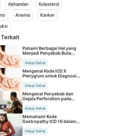
Kehamilan
Kolesterol
nsi
Anemia
Kanker
uksi
 Terkait
Pahami Berbagai Hal yang
Menjadi Penyebab Buta
Warna
Hidup Sehat
Mengenal Kode ICD X
Pterygium untuk Diagnosis
Mata
Hidup Sehat
Mengenal Penyebab dan
Gejala Perforation pada
Tubuh
Hidup Sehat
Memahami Kode
Gastropathy ICD 10 dalam
Rekam Medis Pasien
Hidup Sehat