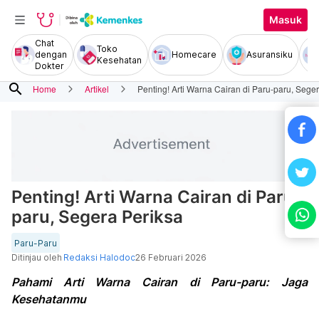
Masuk
Chat
Toko
dengan
Homecare
Asuransiku
Kesehatan
Dokter
search
Home
Artikel
Penting! Arti Warna Cairan di Paru-paru, Sege
Penting! Arti Warna Cairan di Paru-
paru, Segera Periksa
Paru-Paru
Ditinjau oleh
Redaksi Halodoc
26 Februari 2026
Pahami Arti Warna Cairan di Paru-paru: Jaga
Kesehatanmu