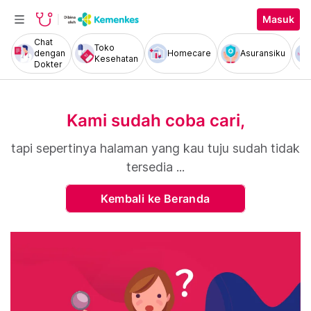
Masuk
Chat
Toko
dengan
Homecare
Asuransiku
Kesehatan
Dokter
Kami sudah coba cari,
tapi sepertinya halaman yang kau tuju sudah tidak
tersedia ...
Kembali ke Beranda