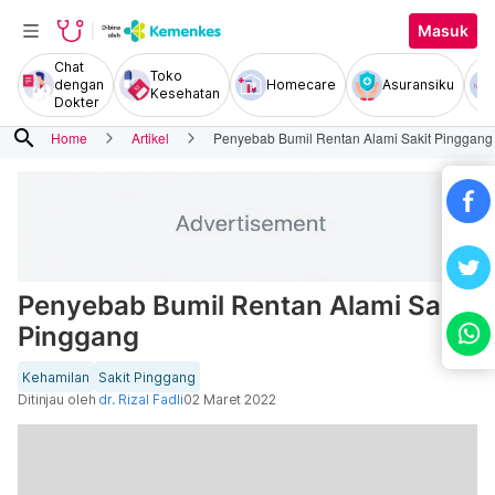
Masuk
Chat
Toko
dengan
Homecare
Asuransiku
Kesehatan
Dokter
search
Home
Artikel
Penyebab Bumil Rentan Alami Sakit Pinggang
Penyebab Bumil Rentan Alami Sakit
Pinggang
Kehamilan
Sakit Pinggang
Ditinjau oleh
dr. Rizal Fadli
02 Maret 2022