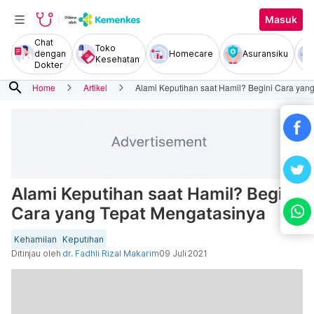
Masuk
Chat
Toko
dengan
Homecare
Asuransiku
Kesehatan
Dokter
search
Home
Artikel
Alami Keputihan saat Hamil? Begini Cara yan
Alami Keputihan saat Hamil? Begini
Cara yang Tepat Mengatasinya
Kehamilan
Keputihan
Ditinjau oleh
dr. Fadhli Rizal Makarim
09 Juli 2021