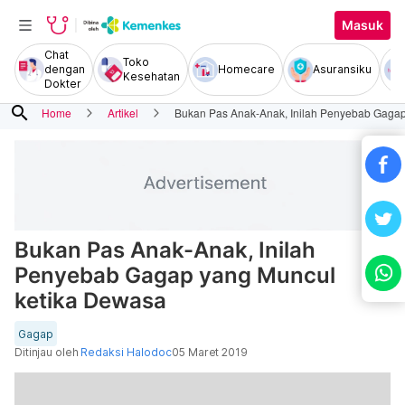
Masuk
Chat
Toko
dengan
Homecare
Asuransiku
Kesehatan
Dokter
search
Home
Artikel
Bukan Pas Anak-Anak, Inilah Penyebab Gaga
Bukan Pas Anak-Anak, Inilah
Penyebab Gagap yang Muncul
ketika Dewasa
Gagap
Ditinjau oleh
Redaksi Halodoc
05 Maret 2019