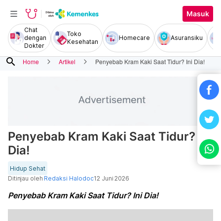
Masuk
Chat
Toko
dengan
Homecare
Asuransiku
Kesehatan
Dokter
search
Home
Artikel
Penyebab Kram Kaki Saat Tidur? Ini Dia!
Penyebab Kram Kaki Saat Tidur? Ini
Dia!
Hidup Sehat
Ditinjau oleh
Redaksi Halodoc
12 Juni 2026
Penyebab Kram Kaki Saat Tidur? Ini Dia!