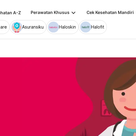
keyboard_arrow_down
keybo
Perawatan Khusus
Cek Kesehatan Mandiri
hatan A-Z
are
Asuransiku
Haloskin
Halofit