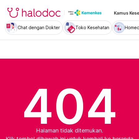
Kamus Kese
Chat dengan Dokter
Toko Kesehatan
Homec
404
Halaman tidak ditemukan.
Klik tombol dibawah ini untuk kembali ke beranda