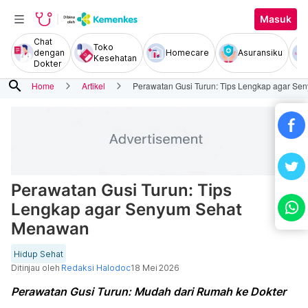
Masuk
Chat
Toko
dengan
Homecare
Asuransiku
Kesehatan
Dokter
search
Home
Artikel
Perawatan Gusi Turun: Tips Lengkap agar S
Perawatan Gusi Turun: Tips
Lengkap agar Senyum Sehat
Menawan
Hidup Sehat
Ditinjau oleh
Redaksi Halodoc
18 Mei 2026
Perawatan Gusi Turun: Mudah dari Rumah ke Dokter