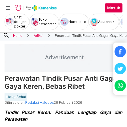
Masuk
Chat
Toko
dengan
Homecare
Asuransiku
Kesehatan
Dokter
search
Home
Artikel
Perawatan Tindik Pusar Anti Gagal: Gaya Kere
Perawatan Tindik Pusar Anti Gagal:
Gaya Keren, Bebas Ribet
Hidup Sehat
Ditinjau oleh
Redaksi Halodoc
26 Februari 2026
Tindik Pusar Keren: Panduan Lengkap Gaya dan
Perawatan