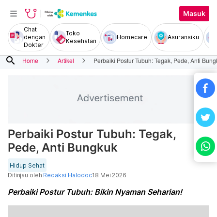
Masuk
Chat
Toko
dengan
Homecare
Asuransiku
Kesehatan
Dokter
search
Home
Artikel
Perbaiki Postur Tubuh: Tegak, Pede, Anti Bung
Perbaiki Postur Tubuh: Tegak,
Pede, Anti Bungkuk
Hidup Sehat
Ditinjau oleh
Redaksi Halodoc
18 Mei 2026
Perbaiki Postur Tubuh: Bikin Nyaman Seharian!