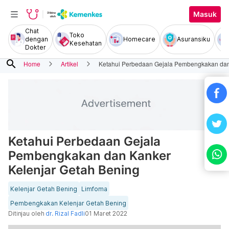
Masuk
Chat
Toko
dengan
Homecare
Asuransiku
Kesehatan
Dokter
search
Home
Artikel
Ketahui Perbedaan Gejala Pembengkakan dan
Ketahui Perbedaan Gejala
Pembengkakan dan Kanker
Kelenjar Getah Bening
Kelenjar Getah Bening
Limfoma
Pembengkakan Kelenjar Getah Bening
Ditinjau oleh
dr. Rizal Fadli
01 Maret 2022