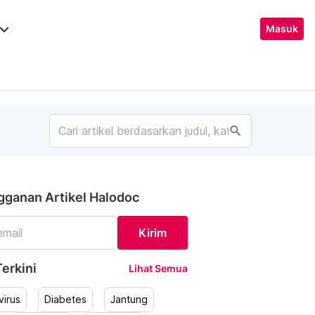
ard_arrow_down
Masuk
search
gganan Artikel Halodoc
Kirim
erkini
Lihat Semua
irus
Diabetes
Jantung