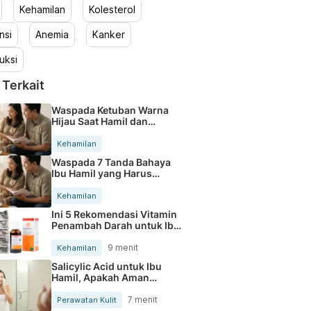
Kehamilan
Kolesterol
nsi
Anemia
Kanker
uksi
 Terkait
Waspada Ketuban Warna
Hijau Saat Hamil dan
Penanganannya
Kehamilan
Waspada 7 Tanda Bahaya
Ibu Hamil yang Harus
Diperhatikan
Kehamilan
Ini 5 Rekomendasi Vitamin
Penambah Darah untuk Ibu
Hamil
9 menit
Kehamilan
Salicylic Acid untuk Ibu
Hamil, Apakah Aman
Digunakan?
7 menit
Perawatan Kulit