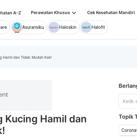
keyboard_arrow_down
keybo
Perawatan Khusus
Cek Kesehatan Mandiri
hatan A-Z
are
Asuransiku
Haloskin
Halofit
g Hamil dan Tidak: Mudah Kok!
Berlan
g Kucing Hamil dan
Topik T
k!
Coronav