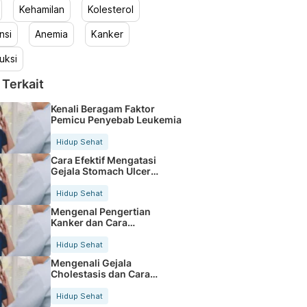
Kehamilan
Kolesterol
nsi
Anemia
Kanker
uksi
 Terkait
Kenali Beragam Faktor
Pemicu Penyebab Leukemia
Hidup Sehat
Cara Efektif Mengatasi
Gejala Stomach Ulcer
dengan Mudah
Hidup Sehat
Mengenal Pengertian
Kanker dan Cara
Pencegahannya Sejak Dini
Hidup Sehat
Mengenali Gejala
Cholestasis dan Cara
Mengatasinya dengan Tepat
Hidup Sehat