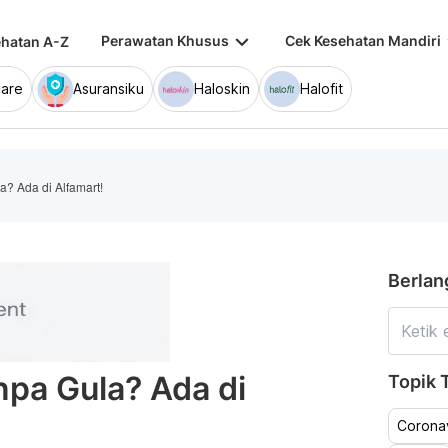
keyboard_arrow_down
keybo
Perawatan Khusus
Cek Kesehatan Mandiri
hatan A-Z
are
Asuransiku
Haloskin
Halofit
? Ada di Alfamart!
Berlan
pa Gula? Ada di
Topik T
Coronav