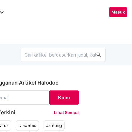
ard_arrow_down
Masuk
search
gganan Artikel Halodoc
Kirim
erkini
Lihat Semua
irus
Diabetes
Jantung