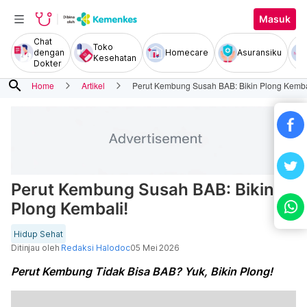
Masuk
Chat
Toko
dengan
Homecare
Asuransiku
Kesehatan
Dokter
search
Home
Artikel
Perut Kembung Susah BAB: Bikin Plong Kemba
Perut Kembung Susah BAB: Bikin
Plong Kembali!
Hidup Sehat
Ditinjau oleh
Redaksi Halodoc
05 Mei 2026
Perut Kembung Tidak Bisa BAB? Yuk, Bikin Plong!