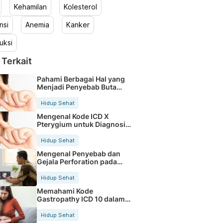
Kehamilan
Kolesterol
nsi
Anemia
Kanker
uksi
 Terkait
Pahami Berbagai Hal yang
Menjadi Penyebab Buta
Warna
Hidup Sehat
Mengenal Kode ICD X
Pterygium untuk Diagnosis
Mata
Hidup Sehat
Mengenal Penyebab dan
Gejala Perforation pada
Tubuh
Hidup Sehat
Memahami Kode
Gastropathy ICD 10 dalam
Rekam Medis Pasien
Hidup Sehat