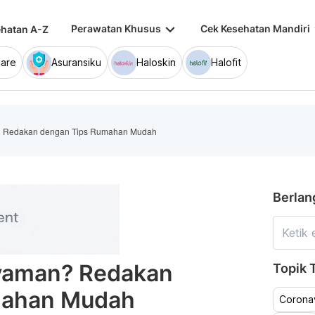
keyboard_arrow_down
keybo
Perawatan Khusus
Cek Kesehatan Mandiri
hatan A-Z
are
Asuransiku
Haloskin
Halofit
n? Redakan dengan Tips Rumahan Mudah
Berlan
Nyaman? Redakan
Topik T
mahan Mudah
Coronav