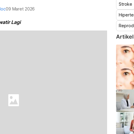
Stroke
doc
09 Maret 2026
Hiperte
atir Lagi
Reprod
Artikel