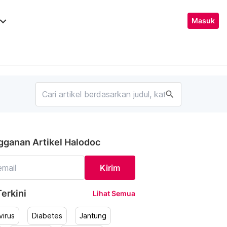
ard_arrow_down
Masuk
search
gganan Artikel Halodoc
Kirim
erkini
Lihat Semua
irus
Diabetes
Jantung